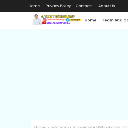
Home
Privacy Policy
Contacts
About Us
Home
Team And Co
Home
Instagram
followersize Without applicat