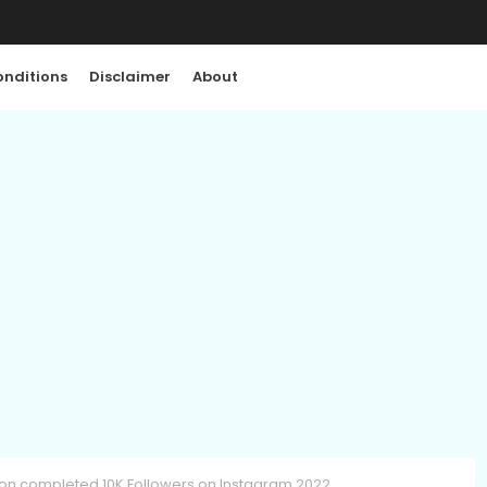
nditions
Disclaimer
About
ion completed 10K Followers on Instagram 2022