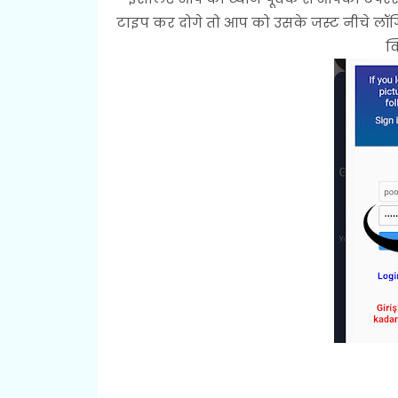
टाइप कर दोगे तो आप को उसके जस्ट नीचे ल
क