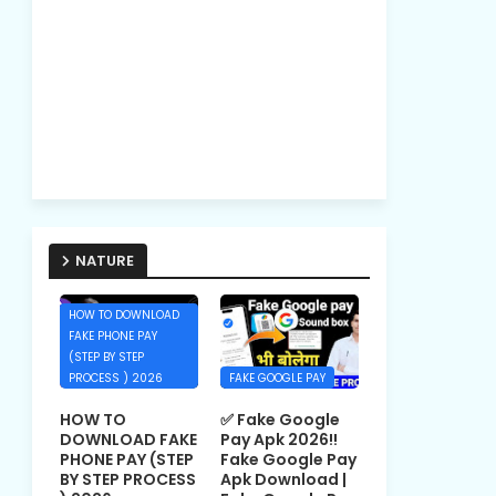
NATURE
HOW TO DOWNLOAD
FAKE PHONE PAY
(STEP BY STEP
PROCESS ) 2026
FAKE GOOGLE PAY
HOW TO
✅ Fake Google
DOWNLOAD FAKE
Pay Apk 2026!!
PHONE PAY (STEP
Fake Google Pay
BY STEP PROCESS
Apk Download |