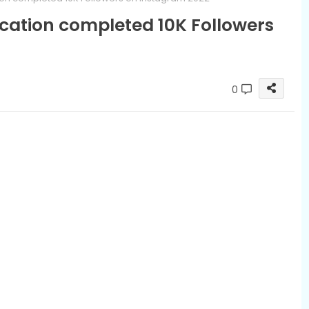
ication completed 10K Followers
0