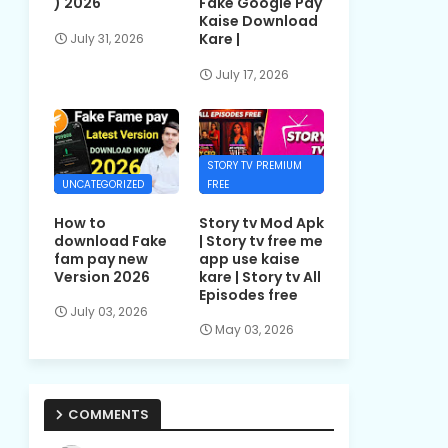
) 2026
Fake Google Pay
Kaise Download
Kare |
July 31, 2026
July 17, 2026
STORY TV PREMIUM
UNCATEGORIZED
FREE
How to
Story tv Mod Apk
download Fake
| Story tv free me
fam pay new
app use kaise
Version 2026
kare | Story tv All
Episodes free
July 03, 2026
May 03, 2026
COMMENTS