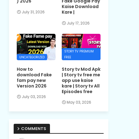
) 2026
Fake Google Pay
Kaise Download
Kare |
July 31, 2026
July 17, 2026
STORY TV PREMIUM
UNCATEGORIZED
FREE
How to
Story tv Mod Apk
download Fake
| Story tv free me
fam pay new
app use kaise
Version 2026
kare | Story tv All
Episodes free
July 03, 2026
May 03, 2026
COMMENTS