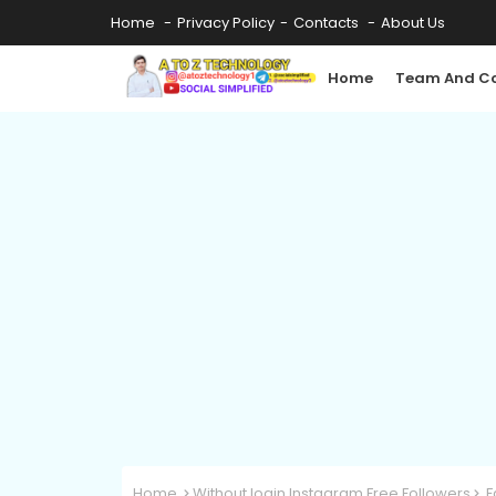
Home
Privacy Policy
Contacts
About Us
Home
Team And Co
Home
Without login Instagram Free Followers
F