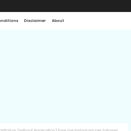
nditions
Disclaimer
About
astfollow (without Application) Free me Instagram per follower