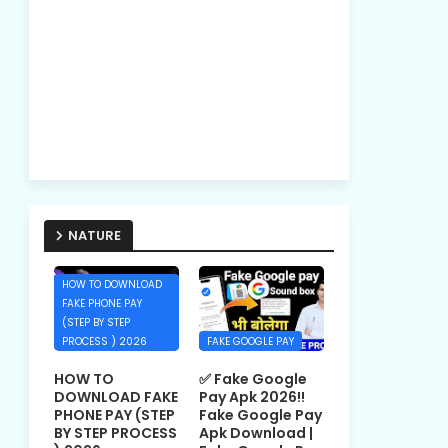
NATURE
HOW TO DOWNLOAD
FAKE PHONE PAY
(STEP BY STEP
PROCESS ) 2026
FAKE GOOGLE PAY
HOW TO
✅ Fake Google
DOWNLOAD FAKE
Pay Apk 2026!!
PHONE PAY (STEP
Fake Google Pay
BY STEP PROCESS
Apk Download |