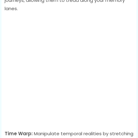
journeys, allowing them to tread along your memory
lanes.
Time Warp:
Manipulate temporal realities by stretching