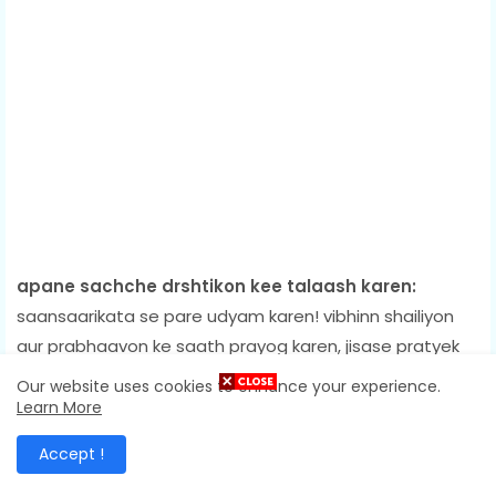
apane sachche drshtikon kee talaash karen:
saansaarikata se pare udyam karen! vibhinn shailiyon
aur prabhaavon ke saath prayog karen, jisase pratyek
aapake kaam ko ek adviteey saar se bhar de.
Our website uses cookies to enhance your experience.
asaadhaaran kee aapakee khoj mein koee kshitij na ho.
Learn More
Accept !